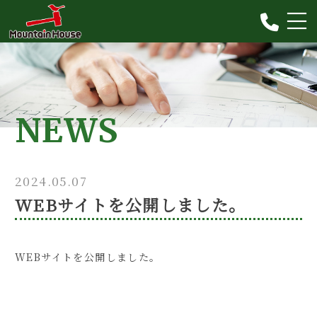
会社概要
事業内容
NEWS
お取引の流れ
お客様の声
2024.05.07
ギャラリー
WEBサイトを公開しました。
FAQ
ニュース
WEBサイトを公開しました。
コンテンツ
お問い合わせ