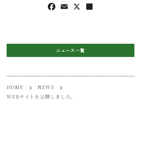
F
E
X
共
アクセス
a
m
有
c
ai
e
l
b
ニュース一覧
o
o
k
HOME
NEWS
WEBサイトを公開しました。